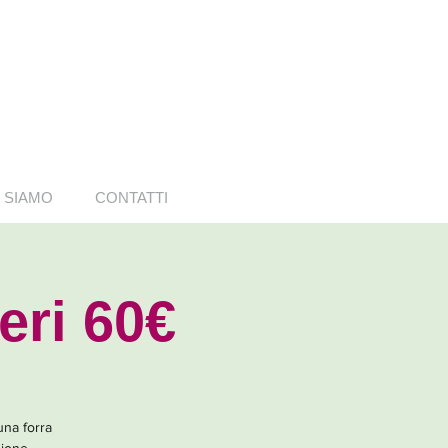
 SIAMO
CONTATTI
eri 60€
una forra