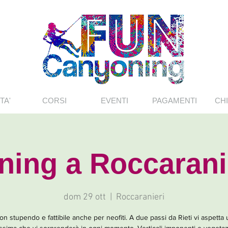
TA'
CORSI
EVENTI
PAGAMENTI
CHI
ing a Roccarani
dom 29 ott
  |  
Roccaranieri
n stupendo e fattibile anche per neofiti. A due passi da Rieti vi aspetta 