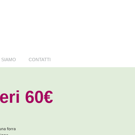
 SIAMO
CONTATTI
eri 60€
una forra