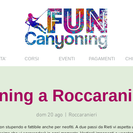
TA'
CORSI
EVENTI
PAGAMENTI
CHI
ing a Roccarani
dom 20 ago
  |  
Roccaranieri
n stupendo e fattibile anche per neofiti. A due passi da Rieti vi aspetta 