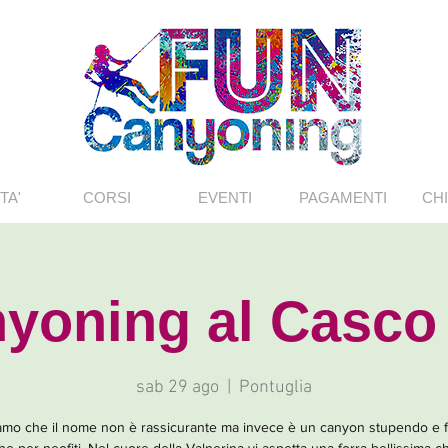
TA'
CORSI
EVENTI
PAGAMENTI
CHI
yoning al Casco
sab 29 ago
  |  
Pontuglia
mo che il nome non è rassicurante ma invece è un canyon stupendo e fa