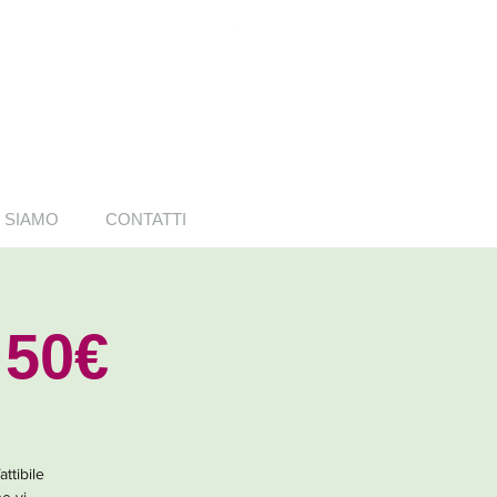
 SIAMO
CONTATTI
 50€
ttibile