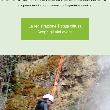
e per neofiti. Nel cuore della Valnerina vi aspetta una forra bellissima c
sorprenderà in ogni momento. Esperienza unica.
La registrazione è stata chiusa
Scopri gli altri eventi