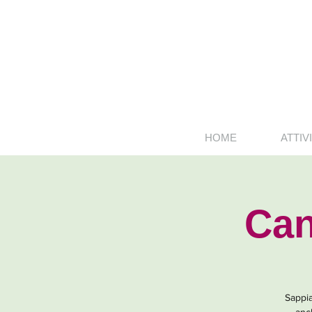
HOME
ATTIVI
Can
Sappia