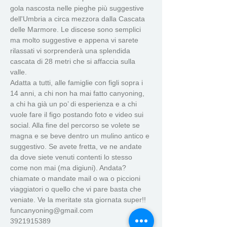
gola nascosta nelle pieghe più suggestive 
dell'Umbria a circa mezzora dalla Cascata 
delle Marmore. Le discese sono semplici 
ma molto suggestive e appena vi sarete 
rilassati vi sorprenderà una splendida 
cascata di 28 metri che si affaccia sulla 
valle. 
Adatta a tutti, alle famiglie con figli sopra i 
14 anni, a chi non ha mai fatto canyoning, 
a chi ha già un po’ di esperienza e a chi 
vuole fare il figo postando foto e video sui 
social. Alla fine del percorso se volete se 
magna e se beve dentro un mulino antico e 
suggestivo. Se avete fretta, ve ne andate 
da dove siete venuti contenti lo stesso 
come non mai (ma digiuni). Andata?
chiamate o mandate mail o wa o piccioni 
viaggiatori o quello che vi pare basta che 
veniate. Ve la meritate sta giornata super!!
funcanyoning@gmail.com 
3921915389