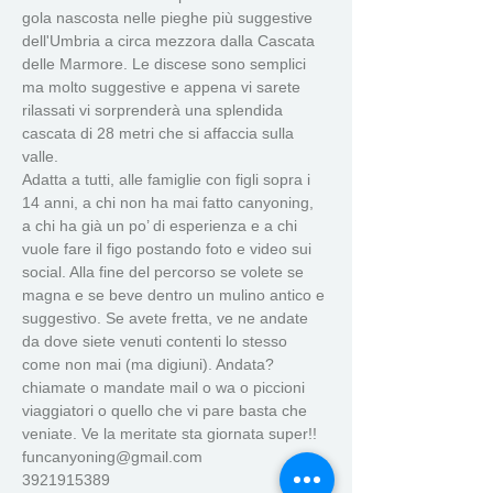
gola nascosta nelle pieghe più suggestive 
dell'Umbria a circa mezzora dalla Cascata 
delle Marmore. Le discese sono semplici 
ma molto suggestive e appena vi sarete 
rilassati vi sorprenderà una splendida 
cascata di 28 metri che si affaccia sulla 
valle. 
Adatta a tutti, alle famiglie con figli sopra i 
14 anni, a chi non ha mai fatto canyoning, 
a chi ha già un po’ di esperienza e a chi 
vuole fare il figo postando foto e video sui 
social. Alla fine del percorso se volete se 
magna e se beve dentro un mulino antico e 
suggestivo. Se avete fretta, ve ne andate 
da dove siete venuti contenti lo stesso 
come non mai (ma digiuni). Andata?
chiamate o mandate mail o wa o piccioni 
viaggiatori o quello che vi pare basta che 
veniate. Ve la meritate sta giornata super!!
funcanyoning@gmail.com 
3921915389