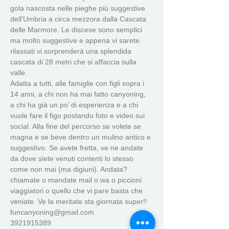
gola nascosta nelle pieghe più suggestive 
dell'Umbria a circa mezzora dalla Cascata 
delle Marmore. Le discese sono semplici 
ma molto suggestive e appena vi sarete 
rilassati vi sorprenderà una splendida 
cascata di 28 metri che si affaccia sulla 
valle. 
Adatta a tutti, alle famiglie con figli sopra i 
14 anni, a chi non ha mai fatto canyoning, 
a chi ha già un po’ di esperienza e a chi 
vuole fare il figo postando foto e video sui 
social. Alla fine del percorso se volete se 
magna e se beve dentro un mulino antico e 
suggestivo. Se avete fretta, ve ne andate 
da dove siete venuti contenti lo stesso 
come non mai (ma digiuni). Andata?
chiamate o mandate mail o wa o piccioni 
viaggiatori o quello che vi pare basta che 
veniate. Ve la meritate sta giornata super!!
funcanyoning@gmail.com 
3921915389