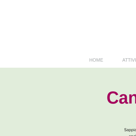
HOME
ATTIVI
Can
Sappia