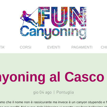
TA'
CORSI
EVENTI
PAGAMENTI
CHI
yoning al Casco
gio 04 ago
  |  
Pontuglia
mo che il nome non è rassicurante ma invece è un canyon stupendo e fa