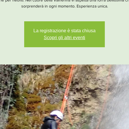
e per neofiti. Nel cuore della Valnerina vi aspetta una forra bellissima c
sorprenderà in ogni momento. Esperienza unica.
La registrazione è stata chiusa
Scopri gli altri eventi