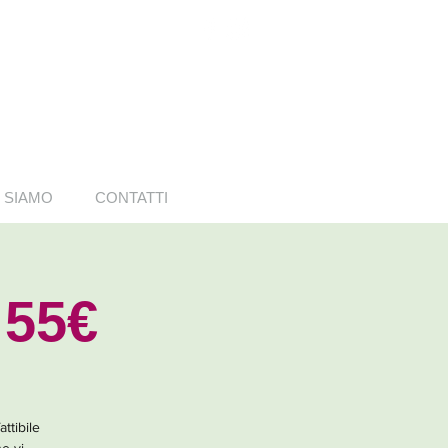
 SIAMO
CONTATTI
 55€
ttibile