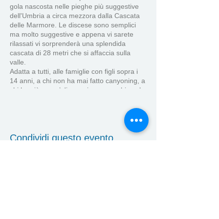
gola nascosta nelle pieghe più suggestive
dell'Umbria a circa mezzora dalla Cascata
delle Marmore. Le discese sono semplici
ma molto suggestive e appena vi sarete
rilassati vi sorprenderà una splendida
cascata di 28 metri che si affaccia sulla
valle.
Adatta a tutti, alle famiglie con figli sopra i
14 anni, a chi non ha mai fatto canyoning, a
chi ha già un po’ di esperienza e a chi vuole
fare il figo postando foto e video sui social.
Alla fine del percorso se volete se magna e
se beve dentro un mulino antico e
suggestivo. Se avete fretta, ve ne andate da
dove siete venuti contenti lo stesso come
Condividi questo evento
non mai (ma digiuni). Andata?
chiamate o mandate mail o wa o piccioni
viaggiatori o quello che vi pare basta che
veniate. Ve la meritate sta giornata super!!
funcanyoning@gmail.com
3921915389
Corsi
Eventi