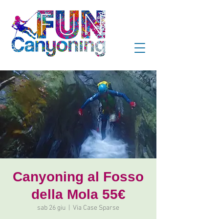
Canyoning al Fosso
della Mola 55€
sab 26 giu
  |  
Via Case Sparse