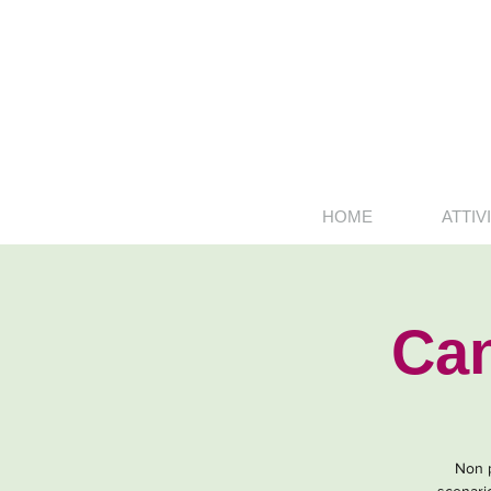
HOME
ATTIVI
Can
Non p