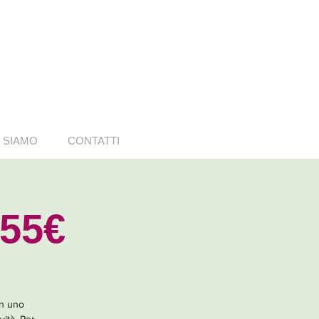
 SIAMO
CONTATTI
 55€
in uno