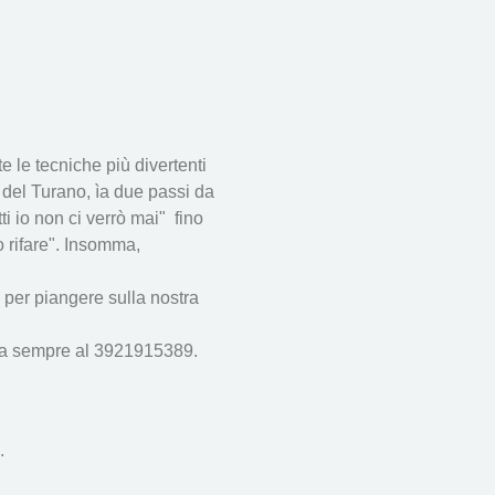
 le tecniche più divertenti 
le del Turano, ìa due passi da 
 io non ci verrò mai"  fino 
o rifare". Insomma, 
o per piangere sulla nostra 
a sempre al 3921915389. 
.