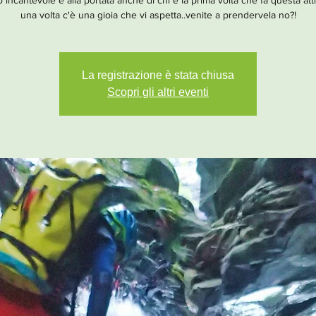
 incantevole e alla portata anche di chi è la prima volta che fa questa atti
una volta c'è una gioia che vi aspetta..venite a prendervela no?!
La registrazione è stata chiusa
Scopri gli altri eventi