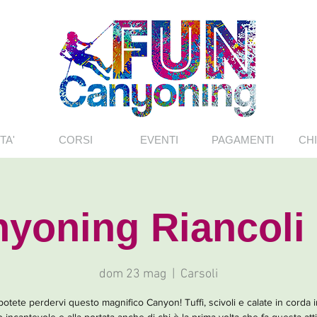
TA'
CORSI
EVENTI
PAGAMENTI
CHI
yoning Riancoli
dom 23 mag
  |  
Carsoli
otete perdervi questo magnifico Canyon! Tuffi, scivoli e calate in corda 