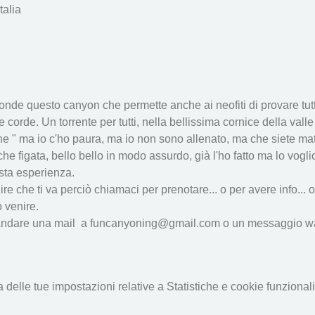
talia
nde questo canyon che permette anche ai neofiti di provare tutte
i e corde. Un torrente per tutti, nella bellissima cornice della val
 " ma io c'ho paura, ma io non sono allenato, ma che siete matti
che figata, bello bello in modo assurdo, già l'ho fatto ma lo vogli
sta esperienza.
dire che ti va perciò chiamaci per prenotare... o per avere info... 
 venire. 
mandare una mail  a funcanyoning@gmail.com o un messaggio w
elle tue impostazioni relative a Statistiche e cookie funzionali