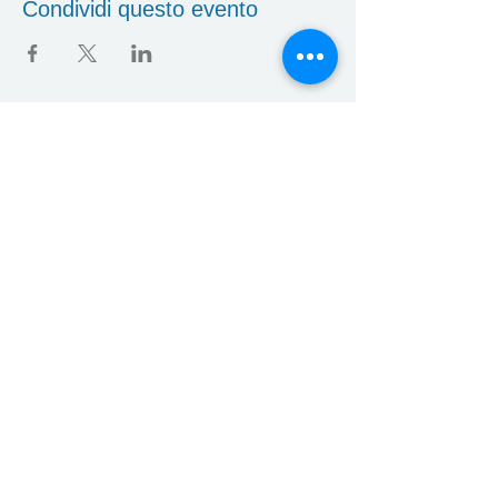
Condividi questo evento
Corsi
Eventi
Privacy Policy
© 2020 by
FunCanyoning
Indirizzo Via Bereguardo
63c 00166 Roma,
Partita IVA:
01279990558
,
codice fiscale:
FCCDRD81D30L117Q
altre info e contatti:
funcanyonig@gmail.com
3921915389